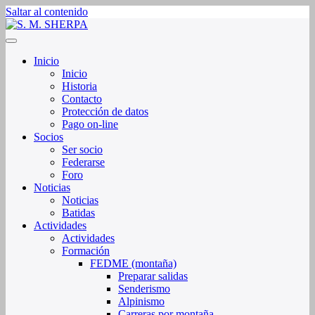
Saltar al contenido
Sociedad de Montaña Sherpa de La Rioja
S. M. SHERPA
Inicio
Inicio
Historia
Contacto
Protección de datos
Pago on-line
Socios
Ser socio
Federarse
Foro
Noticias
Noticias
Batidas
Actividades
Actividades
Formación
FEDME (montaña)
Preparar salidas
Senderismo
Alpinismo
Carreras por montaña