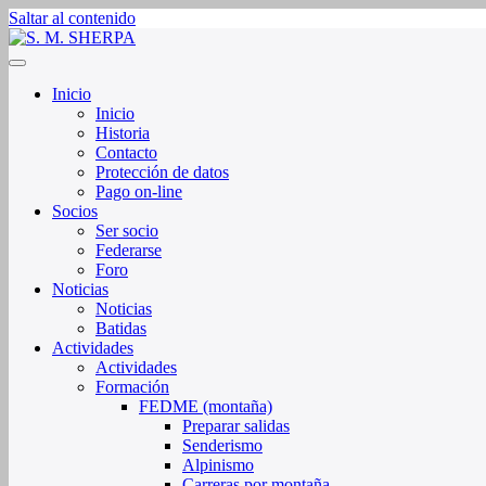
Saltar al contenido
Sociedad de Montaña Sherpa de La Rioja
S. M. SHERPA
Inicio
Inicio
Historia
Contacto
Protección de datos
Pago on-line
Socios
Ser socio
Federarse
Foro
Noticias
Noticias
Batidas
Actividades
Actividades
Formación
FEDME (montaña)
Preparar salidas
Senderismo
Alpinismo
Carreras por montaña