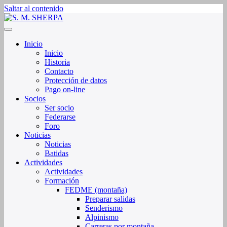
Saltar al contenido
Sociedad de Montaña Sherpa de La Rioja
S. M. SHERPA
Inicio
Inicio
Historia
Contacto
Protección de datos
Pago on-line
Socios
Ser socio
Federarse
Foro
Noticias
Noticias
Batidas
Actividades
Actividades
Formación
FEDME (montaña)
Preparar salidas
Senderismo
Alpinismo
Carreras por montaña