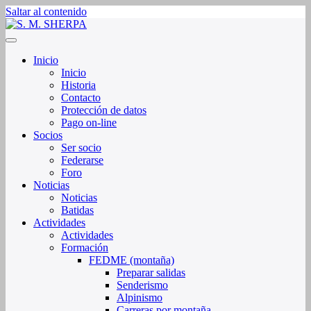
Saltar al contenido
Sociedad de Montaña Sherpa de La Rioja
S. M. SHERPA
Inicio
Inicio
Historia
Contacto
Protección de datos
Pago on-line
Socios
Ser socio
Federarse
Foro
Noticias
Noticias
Batidas
Actividades
Actividades
Formación
FEDME (montaña)
Preparar salidas
Senderismo
Alpinismo
Carreras por montaña