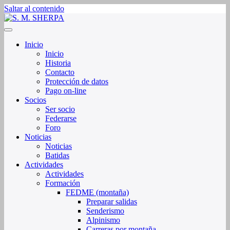
Saltar al contenido
Sociedad de Montaña Sherpa de La Rioja
S. M. SHERPA
Inicio
Inicio
Historia
Contacto
Protección de datos
Pago on-line
Socios
Ser socio
Federarse
Foro
Noticias
Noticias
Batidas
Actividades
Actividades
Formación
FEDME (montaña)
Preparar salidas
Senderismo
Alpinismo
Carreras por montaña