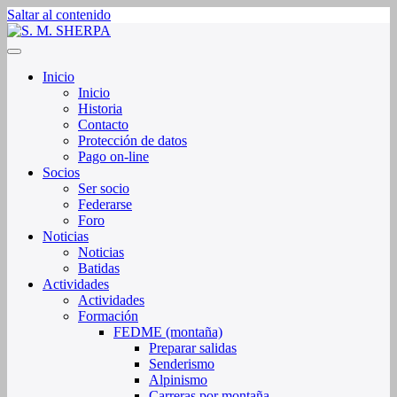
Saltar al contenido
Sociedad de Montaña Sherpa de La Rioja
S. M. SHERPA
Inicio
Inicio
Historia
Contacto
Protección de datos
Pago on-line
Socios
Ser socio
Federarse
Foro
Noticias
Noticias
Batidas
Actividades
Actividades
Formación
FEDME (montaña)
Preparar salidas
Senderismo
Alpinismo
Carreras por montaña