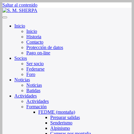
Saltar al contenido
Sociedad de Montaña Sherpa de La Rioja
S. M. SHERPA
Inicio
Inicio
Historia
Contacto
Protección de datos
Pago on-line
Socios
Ser socio
Federarse
Foro
Noticias
Noticias
Batidas
Actividades
Actividades
Formación
FEDME (montaña)
Preparar salidas
Senderismo
Alpinismo
Carreras por montaña