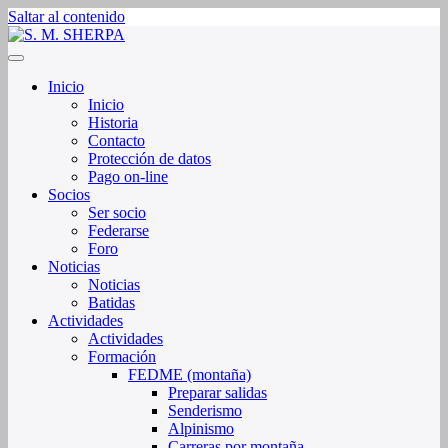
Saltar al contenido
Sociedad de Montaña Sherpa de La Rioja
S. M. SHERPA
Inicio
Inicio
Historia
Contacto
Protección de datos
Pago on-line
Socios
Ser socio
Federarse
Foro
Noticias
Noticias
Batidas
Actividades
Actividades
Formación
FEDME (montaña)
Preparar salidas
Senderismo
Alpinismo
Carreras por montaña