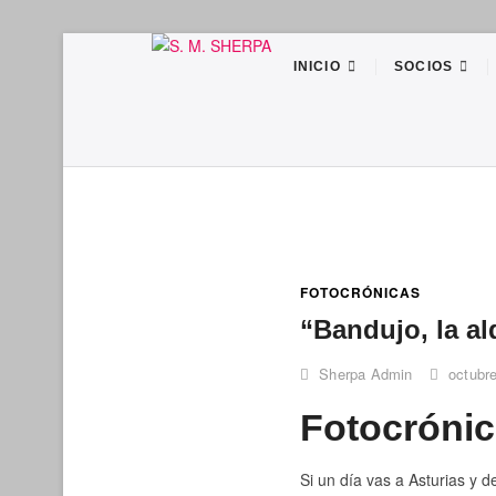
Saltar
S. M. SHER
SOCIEDAD DE MONTAÑA SHERPA
al
INICIO
SOCIOS
contenido
FOTOCRÓNICAS
“Bandujo, la a
Sherpa Admin
octubre
Fotocrónic
Si un día vas a Asturias y 