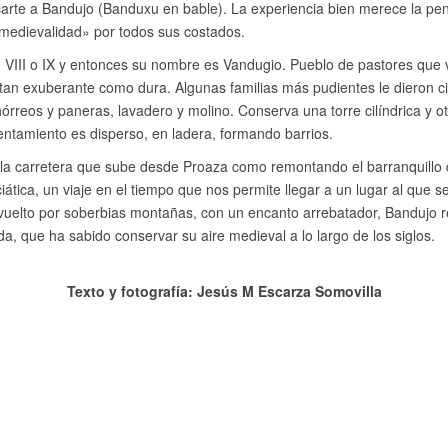
carte a Bandujo (Banduxu en bable). La experiencia bien merece la pe
edievalidad» por todos sus costados.
 VIII o IX y entonces su nombre es Vandugio. Pueblo de pastores que viv
an exuberante como dura. Algunas familias más pudientes le dieron cie
hórreos y paneras, lavadero y molino. Conserva una torre cilíndrica y 
entamiento es disperso, en ladera, formando barrios.
 la carretera que sube desde Proaza como remontando el barranquillo 
iática, un viaje en el tiempo que nos permite llegar a un lugar al que se
vuelto por soberbias montañas, con un encanto arrebatador, Bandujo r
a, que ha sabido conservar su aire medieval a lo largo de los siglos.
Texto y fotografía: Jesús M Escarza Somovilla