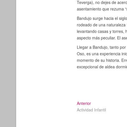
Teverga), no dejes de acer
asentamiento que rezuma “m
Bandujo surge hacia el siglo
rodeado de una naturaleza t
levantando casas y torres, 
aspecto más peculiar. El as
Llegar a Bandujo, tanto por
Oso, es una experiencia inic
momento de su historia. En
excepcional de aldea dormid
Entrada
Navegación
Anterior
anterior:
Actividad Infantil
de
entradas