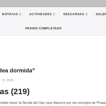
PA
 DE LA RIOJA
NOTICIAS
ACTIVIDADES
DESCARGAS
GALE
PEDIDO COMPLETADO
ldea dormida”
 15, 2025
as (219)
decides hacer la Senda del Oso (que discurre por los concejos de Proaz