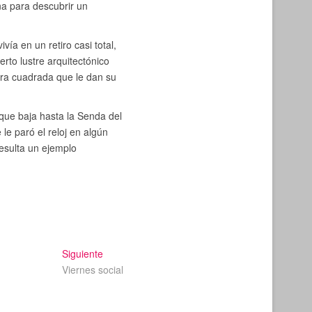
na para descubrir un
ía en un retiro casi total,
rto lustre arquitectónico
otra cuadrada que le dan su
que baja hasta la Senda del
 le paró el reloj en algún
esulta un ejemplo
Entrada
Siguiente
siguiente:
Viernes social