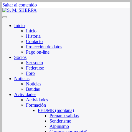
Saltar al contenido
Sociedad de Montaña Sherpa de La Rioja
S. M. SHERPA
Inicio
Inicio
Historia
Contacto
Protección de datos
Pago on-line
Socios
Ser socio
Federarse
Foro
Noticias
Noticias
Batidas
Actividades
Actividades
Formación
FEDME (montaña)
Preparar salidas
Senderismo
Alpinismo
Carreras por montaña