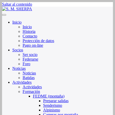
Saltar al contenido
Sociedad de Montaña Sherpa de La Rioja
S. M. SHERPA
Inicio
Inicio
Historia
Contacto
Protección de datos
Pago on-line
Socios
Ser socio
Federarse
Foro
Noticias
Noticias
Batidas
Actividades
Actividades
Formación
FEDME (montaña)
Preparar salidas
Senderismo
Alpinismo
Carreras por montaña