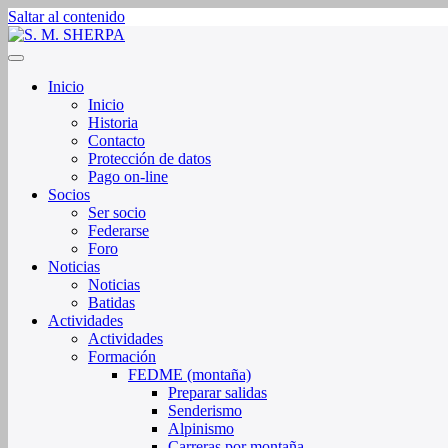
Saltar al contenido
Sociedad de Montaña Sherpa de La Rioja
S. M. SHERPA
Inicio
Inicio
Historia
Contacto
Protección de datos
Pago on-line
Socios
Ser socio
Federarse
Foro
Noticias
Noticias
Batidas
Actividades
Actividades
Formación
FEDME (montaña)
Preparar salidas
Senderismo
Alpinismo
Carreras por montaña