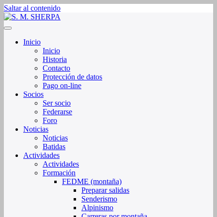
Saltar al contenido
Sociedad de Montaña Sherpa de La Rioja
S. M. SHERPA
Inicio
Inicio
Historia
Contacto
Protección de datos
Pago on-line
Socios
Ser socio
Federarse
Foro
Noticias
Noticias
Batidas
Actividades
Actividades
Formación
FEDME (montaña)
Preparar salidas
Senderismo
Alpinismo
Carreras por montaña