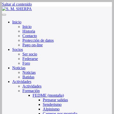
Saltar al contenido
Sociedad de Montaña Sherpa de La Rioja
S. M. SHERPA
Inicio
Inicio
Historia
Contacto
Protección de datos
Pago on-line
Socios
Ser socio
Federarse
Foro
Noticias
Noticias
Batidas
Actividades
Actividades
Formación
FEDME (montaña)
Preparar salidas
Senderismo
Alpinismo
Carreras por montaña