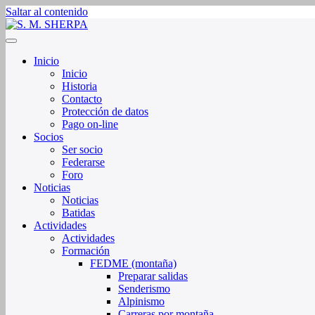
Saltar al contenido
Sociedad de Montaña Sherpa de La Rioja
S. M. SHERPA
Inicio
Inicio
Historia
Contacto
Protección de datos
Pago on-line
Socios
Ser socio
Federarse
Foro
Noticias
Noticias
Batidas
Actividades
Actividades
Formación
FEDME (montaña)
Preparar salidas
Senderismo
Alpinismo
Carreras por montaña