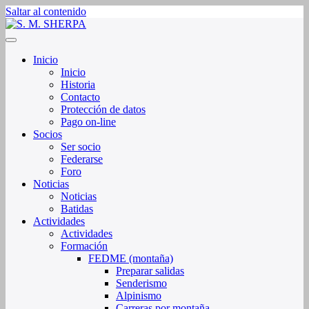
Saltar al contenido
Sociedad de Montaña Sherpa de La Rioja
S. M. SHERPA
Inicio
Inicio
Historia
Contacto
Protección de datos
Pago on-line
Socios
Ser socio
Federarse
Foro
Noticias
Noticias
Batidas
Actividades
Actividades
Formación
FEDME (montaña)
Preparar salidas
Senderismo
Alpinismo
Carreras por montaña