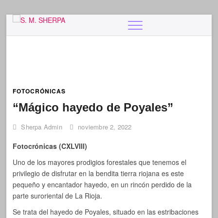
Saltar
SOCIEDAD DE MONTAÑA SHERPA DE LA RIOJA
S. M. SHERPA
al
contenido
FOTOCRÓNICAS
“Mágico hayedo de Poyales”
Sherpa Admin
noviembre 2, 2022
Fotocrónicas (CXLVIII)
Uno de los mayores prodigios forestales que tenemos el
privilegio de disfrutar en la bendita tierra riojana es este
pequeño y encantador hayedo, en un rincón perdido de la
parte suroriental de La Rioja.
Se trata del hayedo de Poyales, situado en las estribaciones