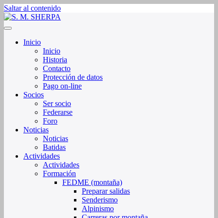
Saltar al contenido
Sociedad de Montaña Sherpa de La Rioja
S. M. SHERPA
Inicio
Inicio
Historia
Contacto
Protección de datos
Pago on-line
Socios
Ser socio
Federarse
Foro
Noticias
Noticias
Batidas
Actividades
Actividades
Formación
FEDME (montaña)
Preparar salidas
Senderismo
Alpinismo
Carreras por montaña