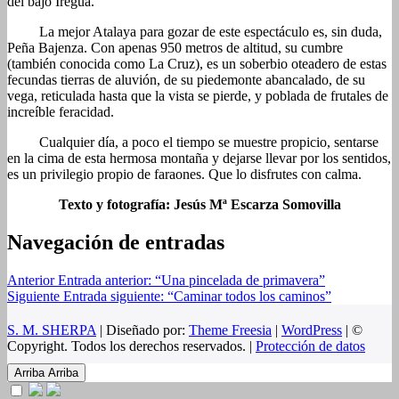
del bajo Iregua.
La mejor Atalaya para gozar de este espectáculo es, sin duda,
Peña Bajenza. Con apenas 950 metros de altitud, su cumbre
(también conocida como La Cruz), es un soberbio oteadero de estas
fecundas tierras de aluvión, de su piedemonte abancalado, de su
vega, reticulada hasta que la vista se pierde, y poblada de frutales de
increíble feracidad.
Cualquier día, a poco el tiempo se muestre propicio, sentarse
en la cima de esta hermosa montaña y dejarse llevar por los sentidos,
es un privilegio propio de faraones. Que lo disfrutes con calma.
Texto y fotografía: Jesús Mª Escarza Somovilla
Navegación de entradas
Anterior
Entrada anterior:
“Una pincelada de primavera”
Siguiente
Entrada siguiente:
“Caminar todos los caminos”
S. M. SHERPA
| Diseñado por:
Theme Freesia
|
WordPress
| ©
Copyright. Todos los derechos reservados. |
Protección de datos
Arriba
Arriba