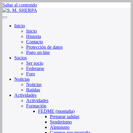
Saltar al contenido
Sociedad de Montaña Sherpa de La Rioja
S. M. SHERPA
Inicio
Inicio
Historia
Contacto
Protección de datos
Pago on-line
Socios
Ser socio
Federarse
Foro
Noticias
Noticias
Batidas
Actividades
Actividades
Formación
FEDME (montaña)
Preparar salidas
Senderismo
Alpinismo
Carreras por montaña