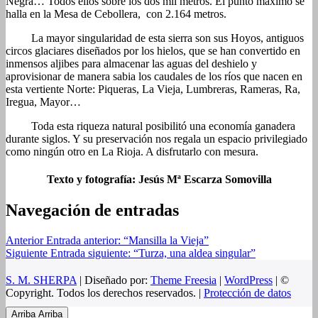
Negra… Todos ellos sobre los dos mil metros. El punto máximo se
halla en la Mesa de Cebollera, con 2.164 metros.
La mayor singularidad de esta sierra son sus Hoyos, antiguos
circos glaciares diseñados por los hielos, que se han convertido en
inmensos aljibes para almacenar las aguas del deshielo y
aprovisionar de manera sabia los caudales de los ríos que nacen en
esta vertiente Norte: Piqueras, La Vieja, Lumbreras, Rameras, Ra,
Iregua, Mayor…
Toda esta riqueza natural posibilitó una economía ganadera
durante siglos. Y su preservación nos regala un espacio privilegiado
como ningún otro en La Rioja. A disfrutarlo con mesura.
Texto y fotografía: Jesús Mª Escarza Somovilla
Navegación de entradas
Anterior
Entrada anterior:
“Mansilla la Vieja”
Siguiente
Entrada siguiente:
“Turza, una aldea singular”
S. M. SHERPA
| Diseñado por:
Theme Freesia
|
WordPress
| ©
Copyright. Todos los derechos reservados. |
Protección de datos
Arriba
Arriba