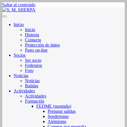
Saltar al contenido
Sociedad de Montaña Sherpa de La Rioja
S. M. SHERPA
Inicio
Inicio
Historia
Contacto
Protección de datos
Pago on-line
Socios
Ser socio
Federarse
Foro
Noticias
Noticias
Batidas
Actividades
Actividades
Formación
FEDME (montaña)
Preparar salidas
Senderismo
Alpinismo
Carreras por montaña