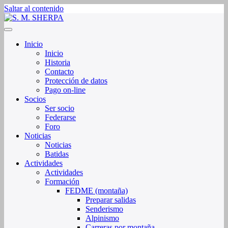
Saltar al contenido
Sociedad de Montaña Sherpa de La Rioja
S. M. SHERPA
Inicio
Inicio
Historia
Contacto
Protección de datos
Pago on-line
Socios
Ser socio
Federarse
Foro
Noticias
Noticias
Batidas
Actividades
Actividades
Formación
FEDME (montaña)
Preparar salidas
Senderismo
Alpinismo
Carreras por montaña