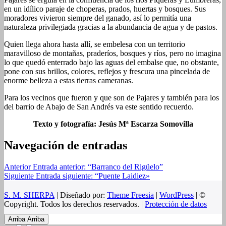
en un idílico paraje de choperas, prados, huertas y bosques. Sus
moradores vivieron siempre del ganado, así lo permitía una
naturaleza privilegiada gracias a la abundancia de agua y de pastos.
Quien llega ahora hasta allí, se embelesa con un territorio
maravilloso de montañas, praderíos, bosques y ríos, pero no imagina
lo que quedó enterrado bajo las aguas del embalse que, no obstante,
pone con sus brillos, colores, reflejos y frescura una pincelada de
enorme belleza a estas tierras cameranas.
Para los vecinos que fueron y que son de Pajares y también para los
del barrio de Abajo de San Andrés va este sentido recuerdo.
Texto y fotografía: Jesús Mª Escarza Somovilla
Navegación de entradas
Anterior
Entrada anterior:
“Barranco del Rigüelo”
Siguiente
Entrada siguiente:
“Puente Laidiez»
S. M. SHERPA
| Diseñado por:
Theme Freesia
|
WordPress
| ©
Copyright. Todos los derechos reservados. |
Protección de datos
Arriba
Arriba